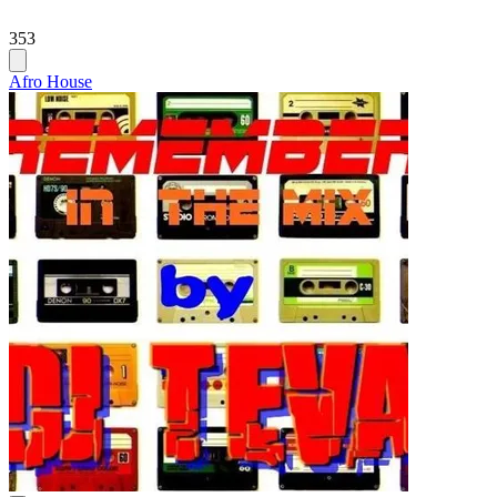
353
Afro House