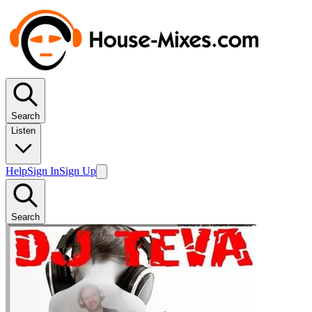
Search
Listen
Help
Sign In
Sign Up
Search