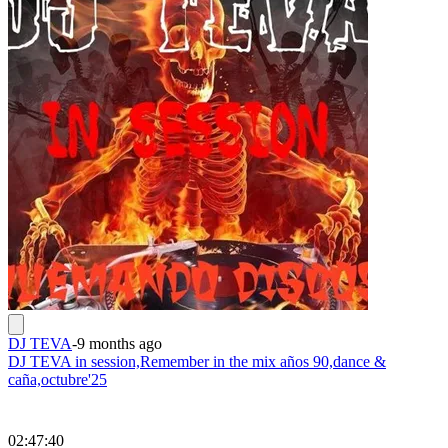
DJ TEVA
-
9 months ago
DJ TEVA in session,Remember in the mix años 90,dance &
caña,octubre'25
02:47:40