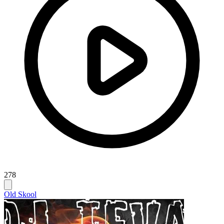
278
Old Skool