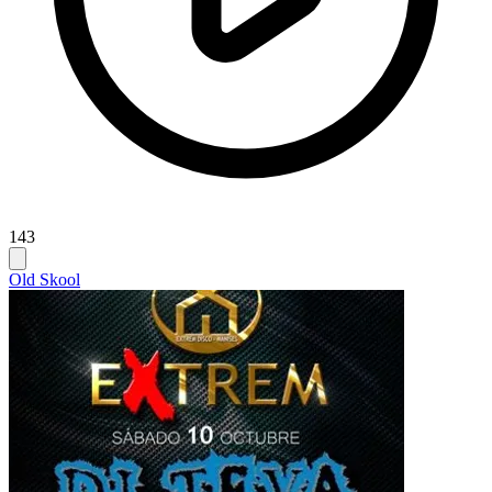
143
Old Skool