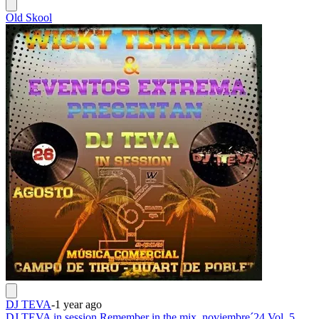
Old Skool
DJ TEVA
-
1 year ago
DJ TEVA in session,Remember in the mix, noviembre´24 Vol. 5