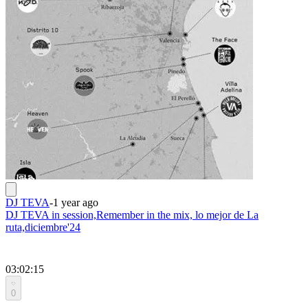
DJ TEVA
-
1 year ago
DJ TEVA in session,Remember in the mix, lo mejor de La
ruta,diciembre'24
03:02:15
0