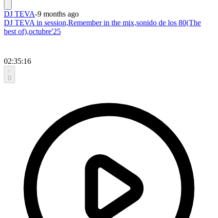
DJ TEVA
-
9 months ago
DJ TEVA in session,Remember in the mix,sonido de los 80(The
best of),octubre'25
02:35:16
0