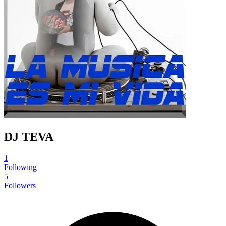
DJ TEVA
1
Following
5
Followers