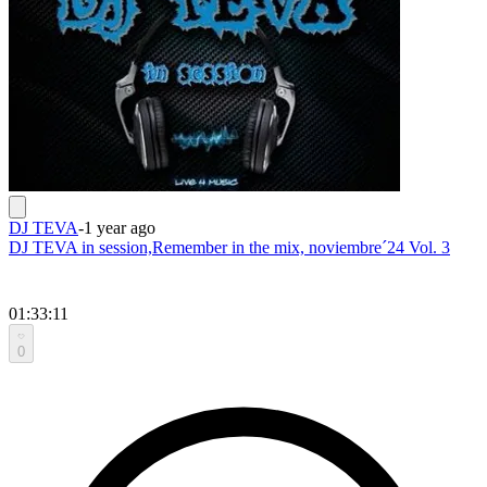
DJ TEVA
-
1 year ago
DJ TEVA in session,Remember in the mix, noviembre´24 Vol. 3
01:33:11
0