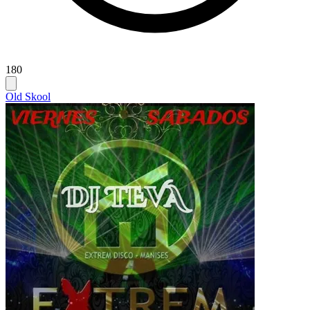
180
Old Skool