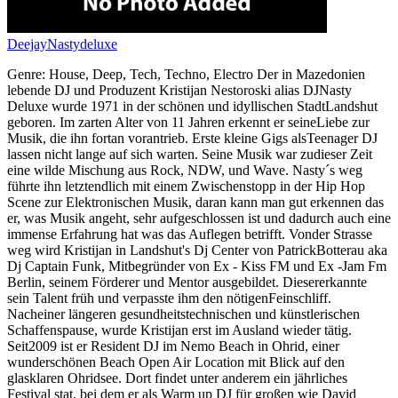
DeejayNastydeluxe
Genre: House, Deep, Tech, Techno, Electro Der in Mazedonien
lebende DJ und Produzent Kristijan Nestoroski alias DJNasty
Deluxe wurde 1971 in der schönen und idyllischen StadtLandshut
geboren. Im zarten Alter von 11 Jahren erkennt er seineLiebe zur
Musik, die ihn fortan vorantrieb. Erste kleine Gigs alsTeenager DJ
lassen nicht lange auf sich warten. Seine Musik war zudieser Zeit
eine wilde Mischung aus Rock, NDW, und Wave. Nasty´s weg
führte ihn letztendlich mit einem Zwischenstopp in der Hip Hop
Scene zur Elektronischen Musik, daran kann man gut erkennen das
er, was Musik angeht, sehr aufgeschlossen ist und dadurch auch eine
immense Erfahrung hat was das Auflegen betrifft. Vonder Strasse
weg wird Kristijan in Landshut's Dj Center von PatrickBotterau aka
Dj Captain Funk, Mitbegründer von Ex - Kiss FM und Ex -Jam Fm
Berlin, seinem Förderer und Mentor ausgebildet. Diesererkannte
sein Talent früh und verpasste ihm den nötigenFeinschliff.
Nacheiner längeren gesundheitstechnischen und künstlerischen
Schaffenspause, wurde Kristijan erst im Ausland wieder tätig.
Seit2009 ist er Resident DJ im Nemo Beach in Ohrid, einer
wunderschönen Beach Open Air Location mit Blick auf den
glasklaren Ohridsee. Dort findet unter anderem ein jährliches
Festival stat, bei dem er als Warm up DJ für großen wie David