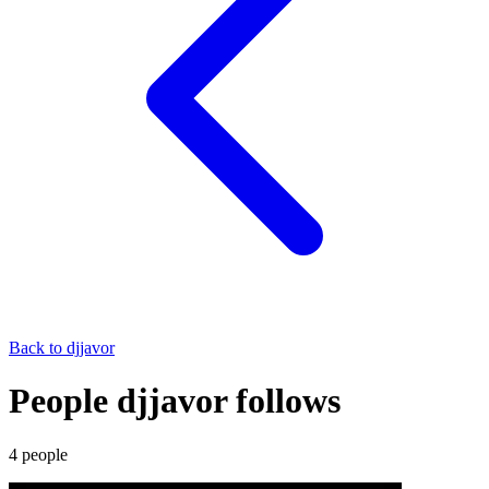
Back to
djjavor
People djjavor follows
4
people