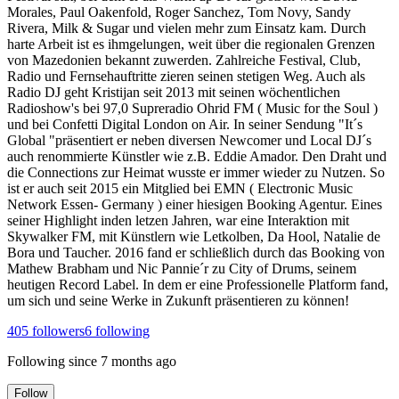
Morales, Paul Oakenfold, Roger Sanchez, Tom Novy, Sandy
Rivera, Milk & Sugar und vielen mehr zum Einsatz kam. Durch
harte Arbeit ist es ihmgelungen, weit über die regionalen Grenzen
von Mazedonien bekannt zuwerden. Zahlreiche Festival, Club,
Radio und Fernsehauftritte zieren seinen stetigen Weg. Auch als
Radio DJ geht Kristijan seit 2013 mit seinen wöchentlichen
Radioshow's bei 97,0 Supreradio Ohrid FM ( Music for the Soul )
und bei Confetti Digital London on Air. In seiner Sendung "It´s
Global "präsentiert er neben diversen Newcomer und Local DJ´s
auch renommierte Künstler wie z.B. Eddie Amador. Den Draht und
die Connections zur Heimat wusste er immer wieder zu Nutzen. So
ist er auch seit 2015 ein Mitglied bei EMN ( Electronic Music
Network Essen- Germany ) einer hiesigen Booking Agentur. Eines
seiner Highlight inden letzen Jahren, war eine Interaktion mit
Skywalker FM, mit Künstlern wie Letkolben, Da Hool, Natalie de
Bora und Taucher. 2016 fand er schließlich durch das Booking von
Mathew Brabham und Nic Pannie´r zu City of Drums, seinem
heutigen Record Label. In dem er eine Professionelle Platform fand,
um sich und seine Werke in Zukunft präsentieren zu können!
405
followers
6
following
Following since
7 months ago
Follow