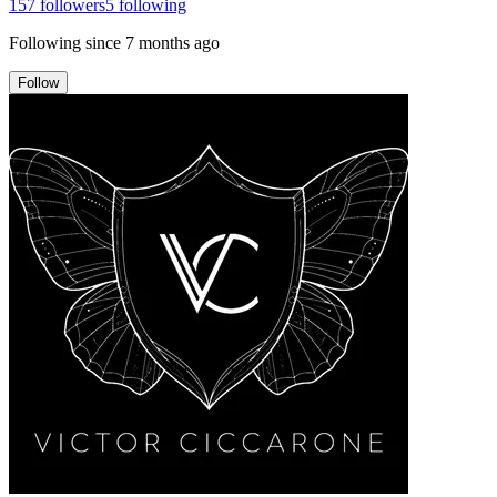
157
followers
5
following
Following since
7 months ago
Follow