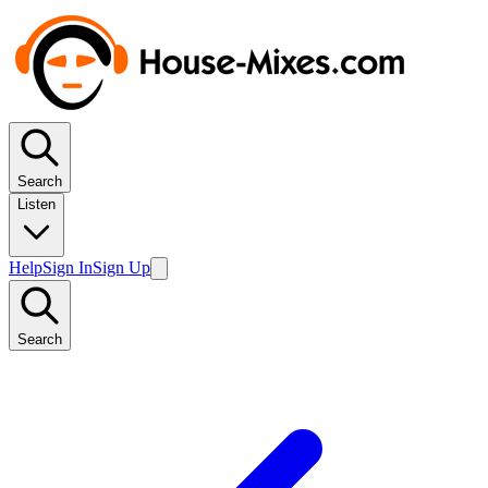
Search
Listen
Help
Sign In
Sign Up
Search