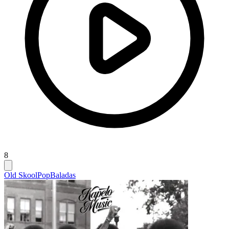
8
Old Skool
Pop
Baladas