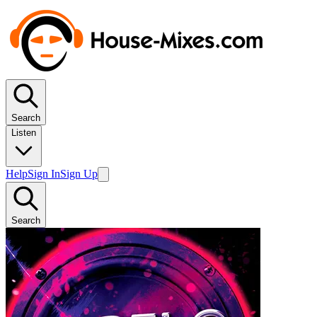
Search
Listen
Help
Sign In
Sign Up
Search