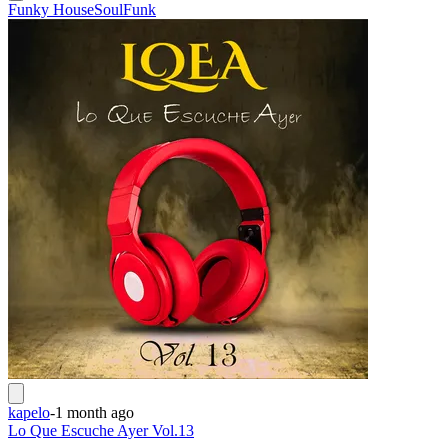
Funky House
Soul
Funk
kapelo
-
1 month ago
Lo Que Escuche Ayer Vol.13