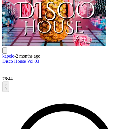
kapelo
-
2 months ago
Disco House Vol.03
76:44
0