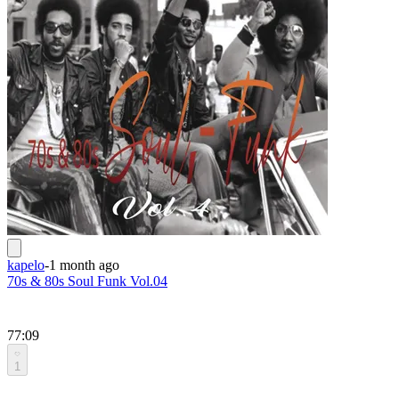
kapelo
-
1 month ago
70s & 80s Soul Funk Vol.04
77:09
1