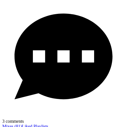
3
comments
Mixes
(
81
)
Liked
Playlists