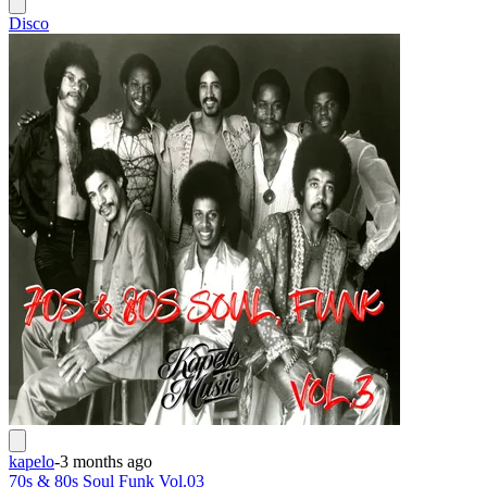
Disco
kapelo
-
3 months ago
70s & 80s Soul Funk Vol.03